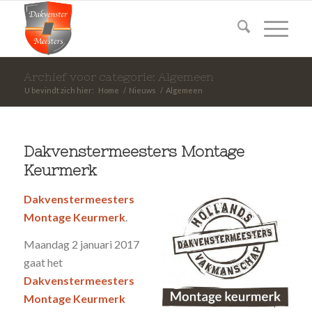
Archief voor categorie: Algemeen
U bevindt zich hier:
Home
/
Nieuws
/
Algemeen
Dakvenstermeesters Montage
Keurmerk
Dakvenstermeesters
Montage Keurmerk
.
Maandag 2 januari 2017
gaat het
Dakvenstermeesters
Montage Keurmerk