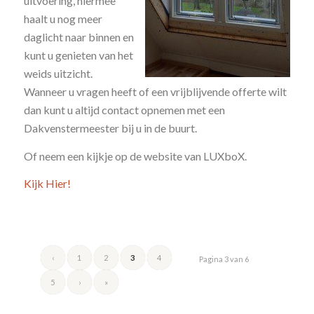
uitvoering, hiermee
haalt u nog meer
daglicht naar binnen en
kunt u genieten van het
weids uitzicht.
Wanneer u vragen heeft of een vrijblijvende offerte wilt
dan kunt u altijd contact opnemen met een
Dakvenstermeester bij u in de buurt.
Of neem een kijkje op de website van LUXboX.
Kijk Hier!
‹
1
2
3
4
Pagina 3 van 6
5
›
»