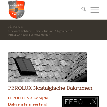
Nieuws
U bevindt zich hier:
Home
/
Nieuws
/
Algemeen
/
FEROLUX Nostalgische Dakramen
FEROLUX Nostalgische Dakramen
FEROLUX Nieuw bij de
Dakvenstermeesters!