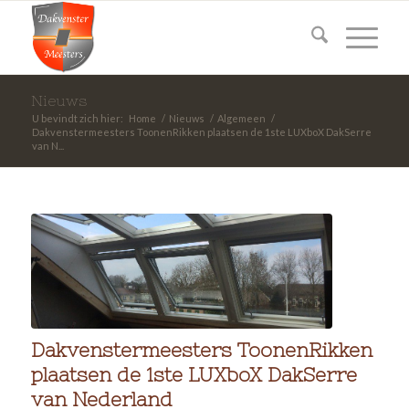
Nieuws
U bevindt zich hier:
Home
/
Nieuws
/
Algemeen
/
Dakvenstermeesters ToonenRikken plaatsen de 1ste LUXboX DakSerre
van N...
Dakvenstermeesters ToonenRikken
plaatsen de 1ste LUXboX DakSerre
van Nederland