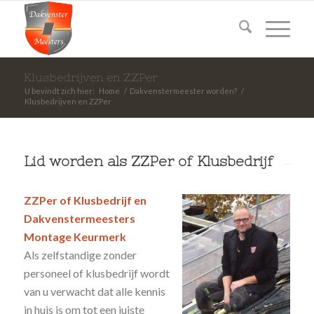
Klusbedrijven en ZZPer
U bevindt zich hier:
Home
/
Dakvenstermeester worden?
/
Klusbedrijven en ZZPer
Lid worden als ZZPer of Klusbedrijf
ZZPer of Klusbedrijf en
Dakvenstermeesters
Montage Keurmerk
Als zelfstandige zonder
personeel of klusbedrijf wordt
van u verwacht dat alle kennis
in huis is om tot een juiste