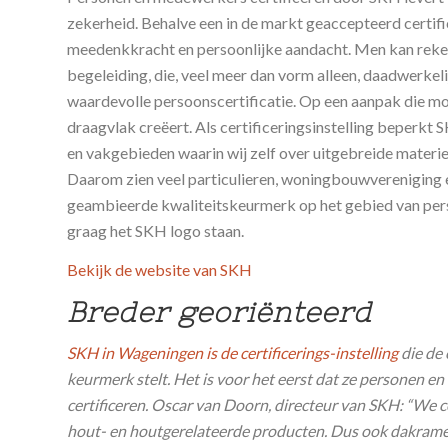
zekerheid. Behalve een in de markt geaccepteerd certif
meedenkkracht en persoonlijke aandacht. Men kan reke
begeleiding, die, veel meer dan vorm alleen, daadwerkeli
waardevolle persoonscertificatie. Op een aanpak die mot
draagvlak creëert. Als certificeringsinstelling beperkt 
en vakgebieden waarin wij zelf over uitgebreide materi
Daarom zien veel particulieren, woningbouwvereniging e
geambieerde kwaliteitskeurmerk op het gebied van pers
graag het SKH logo staan.
Bekijk de website van SKH
Breder georiënteerd
SKH in Wageningen is de certificerings-instelling
die de
keurmerk stelt. Het is voor het eerst dat ze personen e
certificeren. Oscar van Doorn, directeur van SKH: “We ce
hout- en houtgerelateerde producten. Dus ook dakram