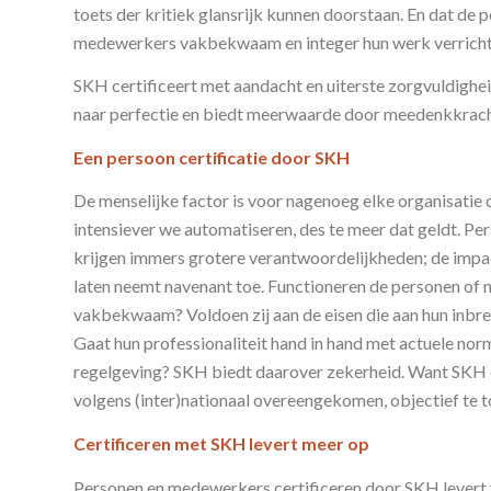
toets der kritiek glansrijk kunnen doorstaan. En dat de 
medewerkers vakbekwaam en integer hun werk verricht
SKH certificeert met aandacht en uiterste zorgvuldighei
naar perfectie en biedt meerwaarde door meedenkkrach
Een persoon certificatie door SKH
De menselijke factor is voor nagenoeg elke organisatie
intensiever we automatiseren, des te meer dat geldt. P
krijgen immers grotere verantwoordelijkheden; de impa
laten neemt navenant toe. Functioneren de personen o
vakbekwaam? Voldoen zij aan de eisen die aan hun inbr
Gaat hun professionaliteit hand in hand met actuele norm
regelgeving? SKH biedt daarover zekerheid. Want SKH c
volgens (inter)nationaal overeengekomen, objectief te to
Certificeren met SKH levert meer op
Personen en medewerkers certificeren door SKH levert 