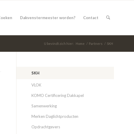
Zoeken
Dakvenstermeester worden?
Contact
U bevindt zich hier:
Home
/
Partners
/
SKH
SKH
VLOK
KOMO Certificering Dakkapel
Samenwerking
Merken Daglichtproducten
Opdrachtgevers