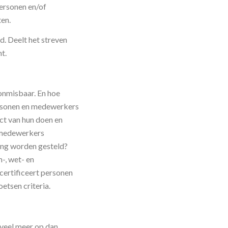
personen en/of
en.
d. Deelt het streven
t.
 onmisbaar. En hoe
ersonen en medewerkers
ct van hun doen en
f medewerkers
eng worden gesteld?
-, wet- en
ertificeert personen
etsen criteria.
veel meer op dan