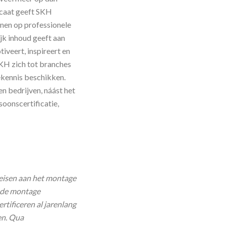
icaat geeft SKH
nen op professionele
jk inhoud geeft aan
iveert, inspireert en
SKH zich tot branches
ekennis beschikken.
n bedrijven, náást het
oonscertificatie,
 eisen aan het montage
n de montage
rtificeren al jarenlang
en. Qua