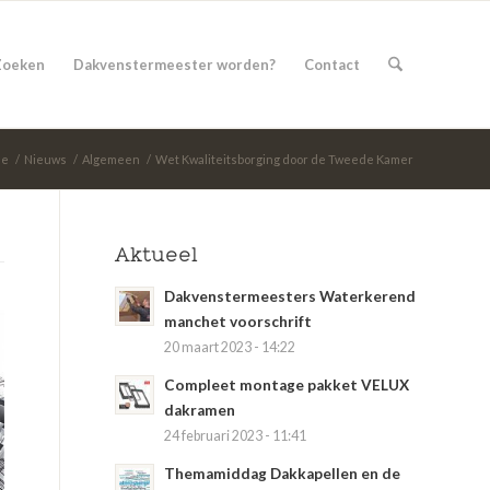
Zoeken
Dakvenstermeester worden?
Contact
me
/
Nieuws
/
Algemeen
/
Wet Kwaliteitsborging door de Tweede Kamer
Aktueel
Dakvenstermeesters Waterkerend
manchet voorschrift
20 maart 2023 - 14:22
Compleet montage pakket VELUX
dakramen
24 februari 2023 - 11:41
Themamiddag Dakkapellen en de