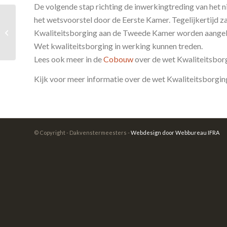
De volgende stap richting de inwerkingtreding van het n
het wetsvoorstel door de Eerste Kamer. Tegelijkertijd 
Dakvenstermeester
Kwaliteitsborging aan de Tweede Kamer worden aangebode
Klussenier Martin de
Jong
Wet kwaliteitsborging in werking kunnen treden.
Lees ook meer in de
Cobouw
over de wet Kwaliteitsbor
Kijk voor meer informatie over de wet Kwaliteitsborgi
© Copyright - Dakvenstermeesters -
Webdesign door Webbureau IFRA