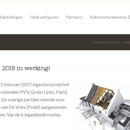
Opleidingen
Opdrachtgever
Partners
Dakvenstermeester 
U bevindt zich hier:
Ho
i 2018 in werking!
1 februari 2017 ingestemd met het
 stemden PVV, Groen Links, Partij
. De overige partijen stemde voor.
 van De Vries (PvdA) aangenomen.
n. Van de 6 ingediende moties