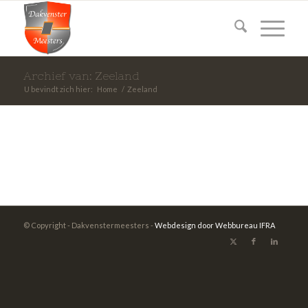
Archief van: Zeeland
U bevindt zich hier:
Home
/
Zeeland
© Copyright - Dakvenstermeesters -
Webdesign door Webbureau IFRA