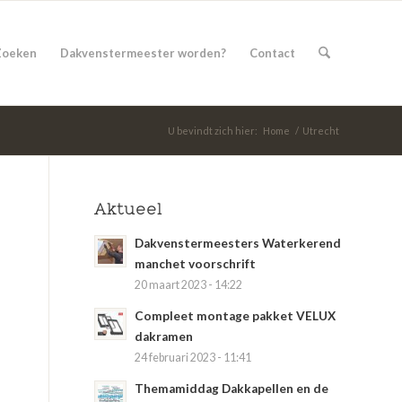
Zoeken
Dakvenstermeester worden?
Contact
U bevindt zich hier:
Home
/
Utrecht
Aktueel
Dakvenstermeesters Waterkerend
manchet voorschrift
20 maart 2023 - 14:22
Compleet montage pakket VELUX
dakramen
24 februari 2023 - 11:41
Themamiddag Dakkapellen en de