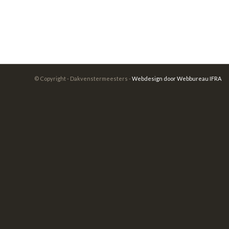
© Copyright - Dakvenstermeesters -
Webdesign door Webbureau IFRA