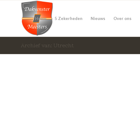
Home
5 Zekerheden
Nieuws
Over ons
Archief van: Utrecht