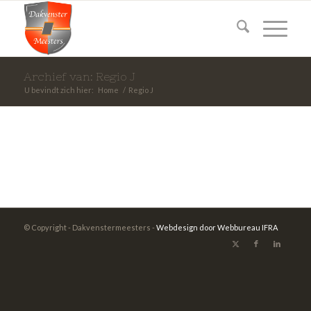
Archief van: Regio J
U bevindt zich hier:
Home
/
Regio J
© Copyright - Dakvenstermeesters -
Webdesign door Webbureau IFRA