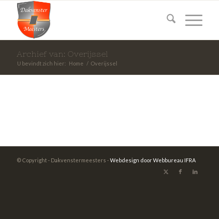
Archief van: Overijssel
U bevindt zich hier:
Home
/
Overijssel
© Copyright - Dakvenstermeesters -
Webdesign door Webbureau IFRA