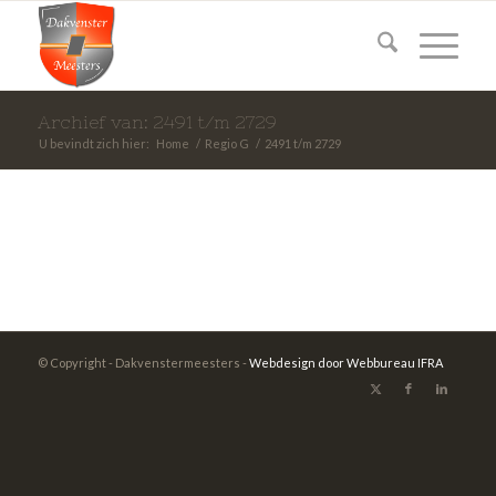
Archief van: 2491 t/m 2729
U bevindt zich hier:
Home
/
Regio G
/
2491 t/m 2729
© Copyright - Dakvenstermeesters -
Webdesign door Webbureau IFRA