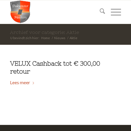
Archief voor categorie: Aktie
U bevindt zich hier:
Home
/
Nieuws
/
Aktie
VELUX Cashback tot € 300,00
retour
Lees meer