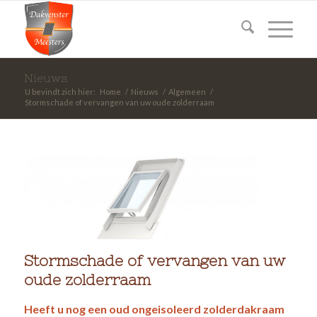
Nieuws
U bevindt zich hier:
Home
/
Nieuws
/
Algemeen
/
Stormschade of vervangen van uw oude zolderraam
Stormschade of vervangen van uw
oude zolderraam
Heeft u nog een oud ongeisoleerd zolderdakraam