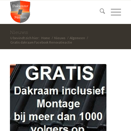
Nieuws
U bevindt zich hier:
Home
/
Nieuws
/
Algemeen
/
Gratis dakraam Facebook Renovatieactie