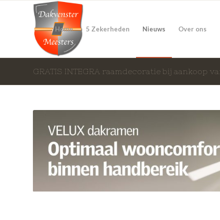
Home
5 Zekerheden
Nieuws
Over ons
GRATIS INTEGRA raamdecoratie bij aankoop 