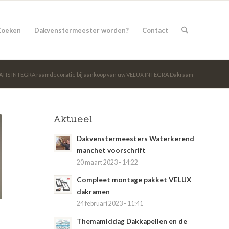
Zoeken
Dakvenstermeester worden?
Contact
TIS INTEGRA raamdecoratie bij aankoop van uw VELUX INTEGRA Dakraam
Aktueel
Dakvenstermeesters Waterkerend
manchet voorschrift
20 maart 2023 - 14:22
Compleet montage pakket VELUX
dakramen
24 februari 2023 - 11:41
Themamiddag Dakkapellen en de