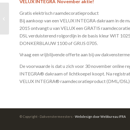
VELUX INTEGRA November aktie!
VELUX INTEGRA
Gratis elektrisch raamdecoratieproduct
dakramen bij uw
Bij aankoop van een VELUX INTEGRA dakraam in de 
Dakvenstermeester
2015 ontvangt u van VELUX een GRATIS raamdecorati
DSL verduisterend rolgordijn in de basis kleur WIT 10
DONKERBLAUW 1100 of GRIJS 0705.
Vraag een vrijblijvende offerte aan bij uw dakvensterme
De voorwaarde is dat u zich voor 30 november online r
INTEGRA® dakraam of lichtkoepel koopt. Na registrati
VELUX INTEGRA® raamdecoratieproduct (DML/DSL) b
© Copyright - Dakvenstermeesters -
Webdesign door Webbureau IFRA