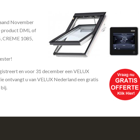
maand November
e product DML of
25, CREME 1085,
ester!
egistreert en voor 31 december een VELUX
e ontvangt u van VELUX Nederland een gratis
ij.