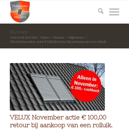
Nieuws
U bevindt zich hier:
Home
/
Nieuws
/
Algemeen
/
VELUX November actie € 100,00 retour bij aankoop van een rolluik.
VELUX November actie € 100,00
retour bij aankoop van een rolluik.