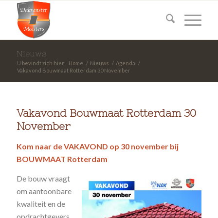
Nieuws
U bevindt zich hier:
Home
/
Nieuws
/
Agenda
/
Vakavond Bouwmaat Rotterdam 30 November
Vakavond Bouwmaat Rotterdam 30
November
Kom naar de VAKAVOND op 30 november bij
BOUWMAAT Rotterdam
De bouw vraagt
om aantoonbare
kwaliteit en de
opdrachtgevers